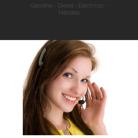
Gasolina
-
Diesel
-
Eléctricos
-
Híbridos