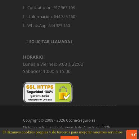
Contratación: 917 567 108
Información: 644 325 160
WhatsApp: 644 325 160
SOLICITAR LLAMADA
HORARIO:
Lunes a Viernes: 9:00 a 22:00
Sábados: 10:00 a 15:00
Copyright © 2008 -
2026 Coche-Seguro.es
Sistema actualizado el
Jueves 6 de Agosto de 2026
Utilizamos cookies propias y de terceros para mejorar nuestros servicios.
A C