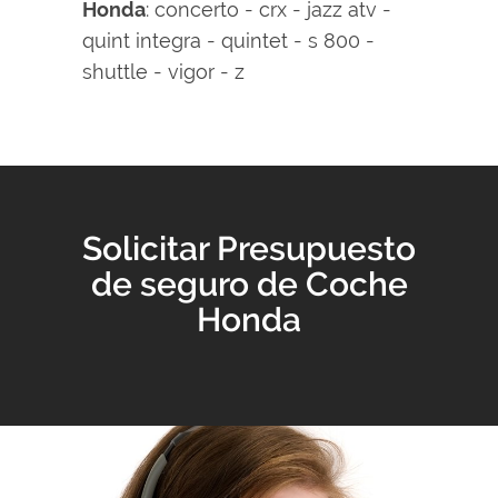
Honda
: concerto - crx - jazz atv -
quint integra - quintet - s 800 -
shuttle - vigor - z
Solicitar Presupuesto
de seguro de Coche
Honda