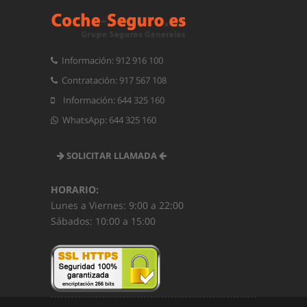
Información: 912 916 100
Contratación: 917 567 108
Información: 644 325 160
WhatsApp: 644 325 160
SOLICITAR LLAMADA
HORARIO:
Lunes a Viernes: 9:00 a 22:00
Sábados: 10:00 a 15:00