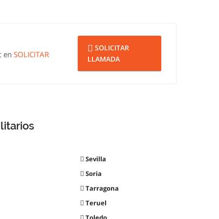
SOLICITAR
ic en
SOLICITAR
LLAMADA
itarios
Sevilla
Soria
Tarragona
Teruel
Toledo