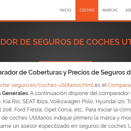
INICIO
COCHES
MARCAS
AS
OR DE SEGUROS DE COCHES UT
ador de Coberturas y Precios de Seguros de
he-seguro.es/coches-utilitarios.html
es el
Comparad
 Generales
. A continuación dispone del comparador d
 Kia Rio, SEAT Ibiza, Volkswagen Polo, Hyundai i20, To
208, Ford Fiesta, Opel Corsa, etc.. Para iniciar la co
de coches Utilitarios indique primero la marca y model
llame un asesor especilizado en seguros de coches Ut