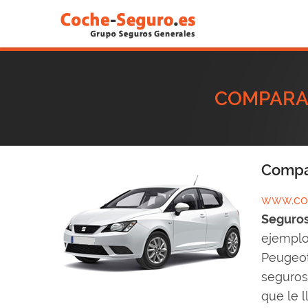
COMPARAD
Compar
www.coc
Seguros
ejemplo:
Peugeot 
seguros 
que le 