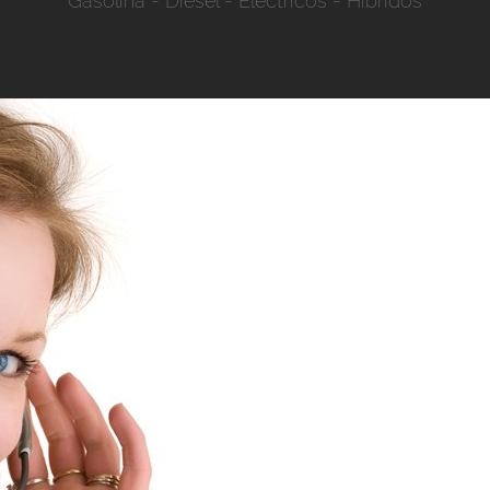
Gasolina
-
Diesel
-
Eléctricos
-
Híbridos