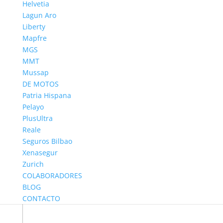
Helvetia
baratos? Debes saber que la oferta va desde los 150
Lagun Aro
euros anuales. Sin embargo, dentro de esta
Liberty
categoría hay una amplia gama de alternativas. En
Mapfre
esta oportunidad te compartimos una guía
MGS
actualizada con las pólizas más...
MMT
Mussap
DE MOTOS
Patria Hispana
Pelayo
PlusUltra
Reale
Seguros Bilbao
Xenasegur
Zurich
COLABORADORES
BLOG
CONTACTO