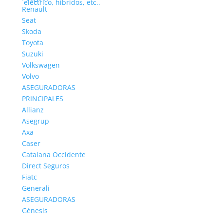
Renault
Seat
Skoda
Toyota
Suzuki
Volkswagen
Volvo
ASEGURADORAS
PRINCIPALES
Allianz
Asegrup
Axa
Caser
Catalana Occidente
Direct Seguros
Seguros de coches baratos | Análisis 2023 de
Fiatc
pólizas
Generali
por
Yuri
|
Feb 15, 2023
|
Consejos
ASEGURADORAS
Génesis
¿Estás analizando la oferta de seguros de coches