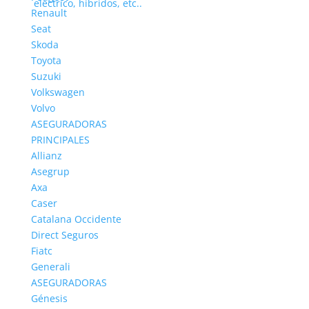
Renault
Seat
Skoda
Toyota
Suzuki
Volkswagen
Volvo
ASEGURADORAS
PRINCIPALES
Allianz
Asegrup
Axa
Caser
Catalana Occidente
Direct Seguros
6 Mejores coches para campo, ¿Cuál elegir?
Fiatc
por
Yuri
|
May 15, 2025
|
Noticias
Generali
ASEGURADORAS
Cuando hablamos de movilidad en zonas rurales,
Génesis
caminos irregulares y aventuras al aire libre, no