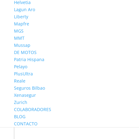
Helvetia
todos los vehículos están a la altura. Elegir entre los
Lagun Aro
mejores coches para campo es una decisión que va
Liberty
más allá del diseño o la potencia. Se trata de
Mapfre
encontrar el...
MGS
MMT
Mussap
DE MOTOS
Patria Hispana
Pelayo
PlusUltra
Reale
Seguros Bilbao
Xenasegur
Zurich
COLABORADORES
BLOG
CONTACTO