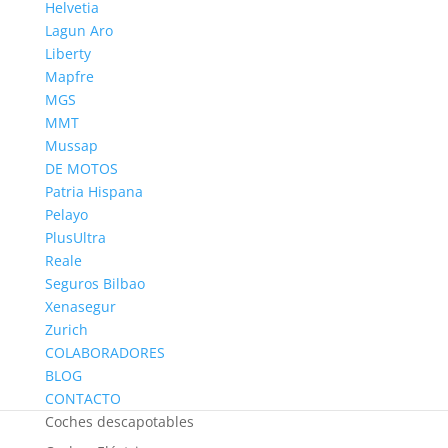
seguros de coches
Helvetia
Lagun Aro
seguros de coches baratos
Liberty
seguros para coches
Mapfre
seguros para coches híbridos
seguro todo riesgo
MGS
seguro todo riesgo para coches
MMT
Ventas de coches
Tesla Model 3 precio
Mussap
DE MOTOS
CATEGORÍAS
Patria Hispana
Aseguradoras
Pelayo
PlusUltra
Clásicos
Reale
Coche usado
Seguros Bilbao
Coche volador
Xenasegur
Zurich
Coches Anfíbios
COLABORADORES
Coches de hidrógeno
BLOG
Coches de tres ruedas
CONTACTO
Coches descapotables