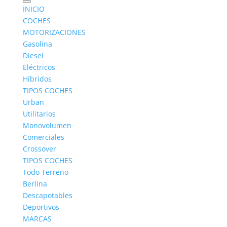
INICIO
COCHES
MOTORIZACIONES
Gasolina
Diesel
Eléctricos
Híbridos
Retrofit.
TIPOS COCHES
Urban
Utilitarios
Monovolumen
Comerciales
Crossover
TIPOS COCHES
Todo Terreno
Berlina
Descapotables
Deportivos
Con el Retrofit, no todo está perdido
MARCAS
por
admin
|
Ene 27, 2020
|
Retrofit