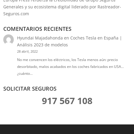
Generales y su ecosistema digital liderado por Rastreador-
Seguros.com
COMENTARIOS RECIENTES
Hyundai Majadahonda
en
Coches Tesla en España |
Análisis 2023 de modelos
28 abril, 2022
No me convencen los eléctricos, los Tesla menos aún: precio
desorbitado, malos acabados en los coches fabricados en USA...
¿cuánto…
SOLICITAR SEGUROS
917 567 108